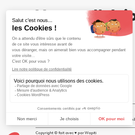
Votre adhési
compte
NOUS REJOINDRE
20 rue Saint-Nicolas · 75012 PARIS
01 44 53 72 10
MENTIONS LÉGALES
POLITIQUE DE CONFIDENTIA
Copyright © fait avec ♥️ par Wapiti