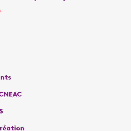
s
ents
 CCNEAC
S
réation