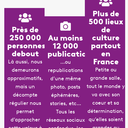
Plus de
500 lieux
de
Près de
culture
250 000
Au moins
partout
personnes
12 000
en
debout
publications​
France
Là aussi, nous
…ou
Petite ou
demeurons
republications
grande salle,
approximatifs,
d’une même
tout le monde y
mais un
photo, posts
va avec son
décompte
éphémères,
coeur et sa
régulier nous
stories, etc…
détermination,
permet
Tous les
qu’elles soient
d’approcher
réseaux sociaux
grandes ou
cette valeur à
confondus, les