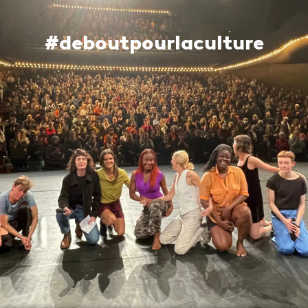
#
d
e
b
o
u
t
p
o
u
r
l
a
c
u
l
t
u
r
e