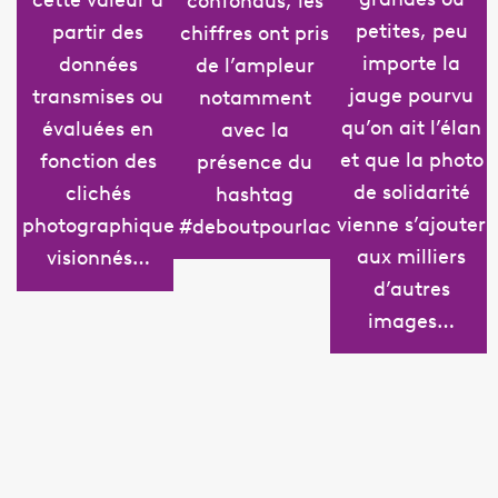
petites, peu
partir des
chiffres ont pris
importe la
données
de l’ampleur
jauge pourvu
transmises ou
notamment
qu’on ait l’élan
évaluées en
avec la
et que la photo
fonction des
présence du
de solidarité
clichés
hashtag
vienne s’ajouter
photographiques
#deboutpourlaculture
aux milliers
visionnés…
d’autres
images…