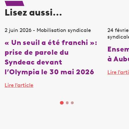
Lisez aussi...
2 juin 2026 - Mobilisation syndicale
24 févrie
syndical
« Un seuil a été franchi »:
Ensem
prise de parole du
à Aub
Syndeac devant
l’Olympia le 30 mai 2026
Lire l'art
Lire l'article