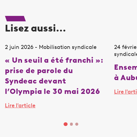
Lisez aussi...
2 juin 2026 - Mobilisation syndicale
24 févrie
syndical
« Un seuil a été franchi »:
Ensem
prise de parole du
à Aub
Syndeac devant
l’Olympia le 30 mai 2026
Lire l'art
Lire l'article