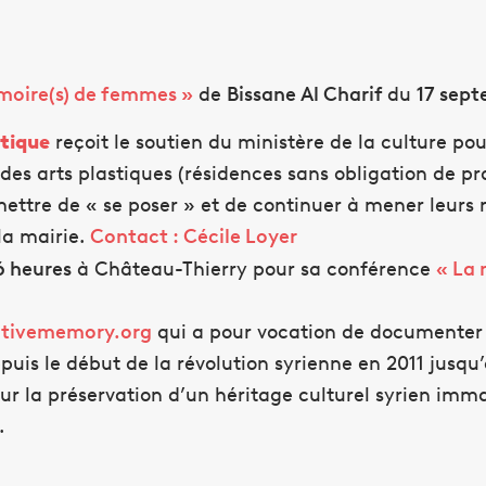
moire(s) de femmes »
de
Bissane Al Charif
du
17 sept
stique
reçoit le soutien du ministère de la culture p
des arts plastiques (résidences sans obligation de
pr
mettre de « se poser » et de continuer à mener leurs 
 la mairie.
Contact : Cécile Loyer
6 heures
à Château-Thierry pour sa conférence
« La 
ativememory.org
qui a pour vocation de documenter t
epuis le début de la révolution syrienne en 2011 jusqu
pour la préservation d’un héritage culturel syrien i
.