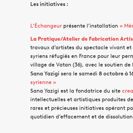
Les initiatives :
L’Échangeur
présente l’installation
« Mé
La
Pratique
/
Atelier
de
Fabrication
Arti
travaux d’
artistes
du spectacle vivant et 
syriens réfugiés en France pour leur per
village de Vatan (36), avec le soutien de
Sana Yazigi
sera le samedi
8 octobre à 1
syrienne »
Sana Yazigi est la fondatrice du site
cre
intellectuelles et artistiques produites d
rares et précieuses initiatives opérant 
quotidien d’effacement et de dissolution