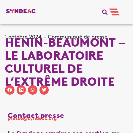
1 octobre 2024
-
Communiqué de presse
HÉNIN-BEAUMONT –
LE LABORATOIRE
CULTUREL DE
L’EXTRÊME DROITE
Contact presse
presse@syndeac.org