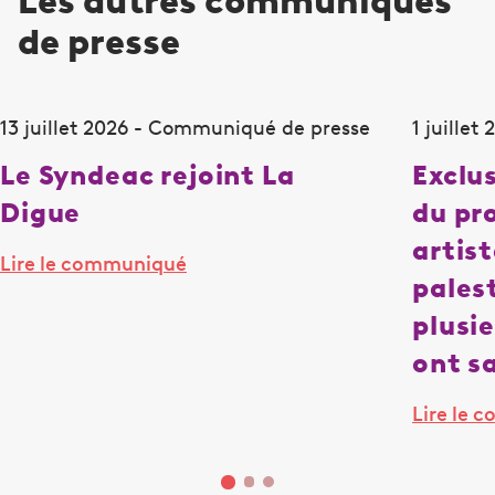
Les autres communiqués
de presse
13 juillet 2026 - Communiqué de presse
1 juille
Le Syndeac rejoint La
Exclu
Digue
du pr
artist
Lire le communiqué
pales
plusi
ont sa
Lire le