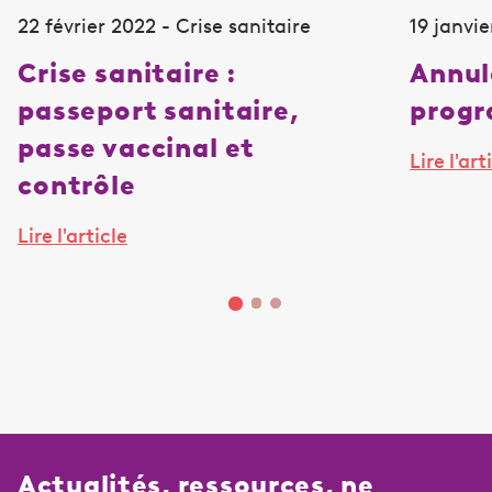
22 février 2022 - Crise sanitaire
19 janvie
Crise sanitaire :
Annul
passeport sanitaire,
prog
passe vaccinal et
Lire l'art
contrôle
Lire l'article
Actualités, ressources, ne