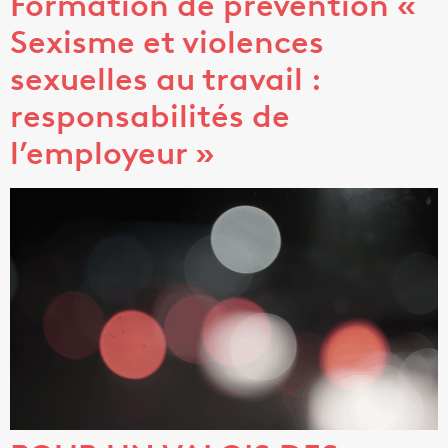
Formation de prévention «
Sexisme et violences
sexuelles au travail :
responsabilités de
l’employeur »