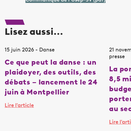
Lisez aussi...
15 juin 2026 - Danse
21 nove
presse
Ce que peut la danse : un
La po
plaidoyer, des outils, des
8,5 mi
débats – lancement le 24
budge
juin à Montpellier
porte
Lire l'article
au se
Lire l'art