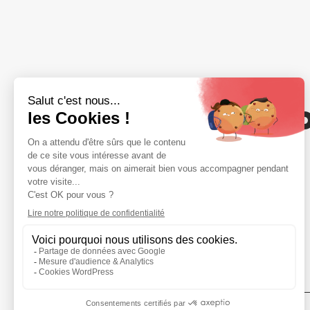
Votre adhési
compte
NOUS REJOINDRE
20 rue Saint-Nicolas · 75012 PARIS