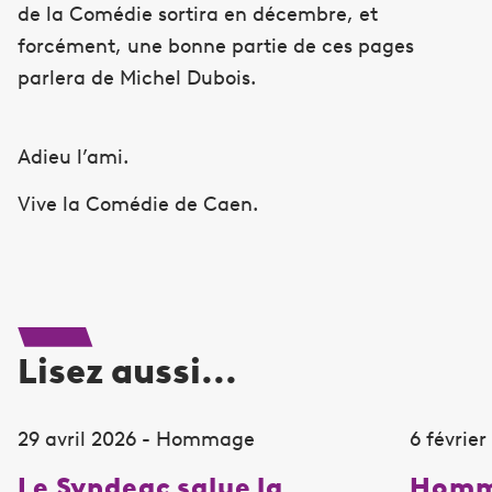
de la Comédie sortira en décembre, et
forcément, une bonne partie de ces pages
parlera de Michel Dubois.
Adieu l’ami.
Vive la Comédie de Caen.
Lisez aussi...
29 avril 2026 - Hommage
6 févrie
Le Syndeac salue la
Homma