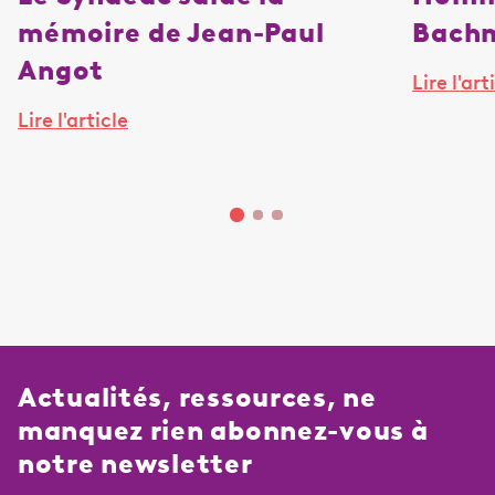
mémoire de Jean-Paul
Bach
Angot
Lire l'art
Lire l'article
Actualités, ressources, ne
manquez rien abonnez-vous à
notre newsletter