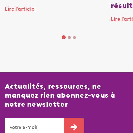
résul
Lire l'article
Lire l'art
Actualités, ressources, ne
manquez rien abonnez-vous à
notre newsletter