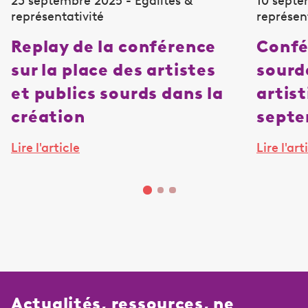
23 septembre 2025 - Égalités &
10 septe
représentativité
représen
Replay de la conférence
Confé
sur la place des artistes
sourd
et publics sourds dans la
artist
création
sept
Lire l'article
Lire l'art
Actualités, ressources, ne