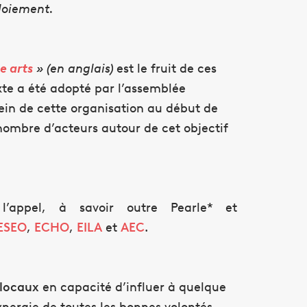
ploiement.
e arts
» (en anglais)
est le fruit de ces
xte a été adopté par l’assemblée
sein de cette organisation au début de
nombre d’acteurs autour de cet objectif
l’appel, à savoir outre Pearle* et
ESEO
,
ECHO
,
EILA
et
AEC
.
 locaux
en capacité d’influer à quelque
ynergie de toutes les bonnes volontés