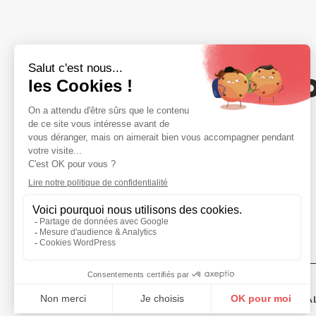
Votre adhési
compte
NOUS REJOINDRE
20 rue Saint-Nicolas · 75012 PARIS
01 44 53 72 10
MENTIONS LÉGALES
POLITIQUE DE CONFIDENTIA