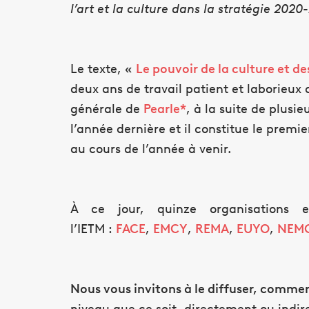
l’art et la culture dans la stratégie 202
Le texte, «
Le pouvoir de la culture et de
deux ans de travail patient et laborieux
générale de
Pearle
*
, à la suite de plusi
l’année dernière et il constitue le prem
au cours de l’année à venir.
À ce jour, quinze organisations e
l’IETM :
FACE
,
EMCY
,
REMA
,
EUYO
,
NEM
Nous vous invitons à le diffuser, commen
niveau que ce soit, directement ou indire