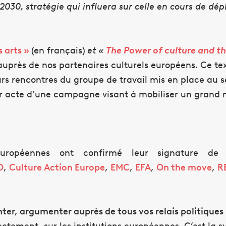
0-2030, stratégie qui influera sur celle en cours de dé
s arts
»
(en français)
et «
The Power of culture and th
 auprès de nos partenaires culturels européens. Ce te
eurs rencontres du groupe de travail mis en place au 
ier acte d’une campagne visant à mobiliser un grand 
uropéennes ont confirmé leur signature de 
O
,
Culture Action Europe
,
EMC
,
EFA
,
On the move
,
R
ter, argumenter auprès de tous vos relais politiques
ctement, sur les institutions européennes. C’est la s