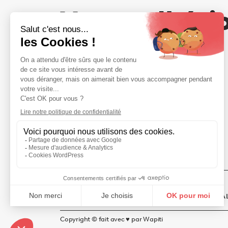
Votre adhési
compte
NOUS REJOINDRE
20 rue Saint-Nicolas · 75012 PARIS
01 44 53 72 10
MENTIONS LÉGALES
POLITIQUE DE CONFIDENTIA
Copyright © fait avec ♥️ par Wapiti