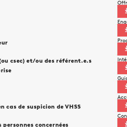
Off
Eng
Pro
eur
Int
ou csec) et/ou des référent.e.s
rise
Gui
Acc
n cas de suspicion de VHSS
Con
es personnes concernées