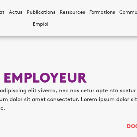
at
Actus
Publications
Ressources
Formations
Commu
Emploi
S EMPLOYEUR
dipiscing elit viverra, nec nas cetur apte ntn scetu
um dolor sit amet consectetur. Lorem ipsum dolor sit
c.
DO